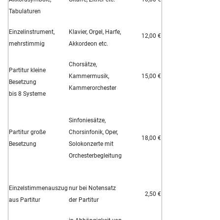
Tabulaturen
Einzelinstrument,
Klavier, Orgel, Harfe,
12,00 €
mehrstimmig
Akkordeon etc.
Chorsätze,
Partitur kleine
Kammermusik,
15,00 €
Besetzung
Kammerorchester
bis 8 Systeme
Sinfoniesätze,
Partitur große
Chorsinfonik, Oper,
18,00 €
Besetzung
Solokonzerte mit
Orchesterbegleitung
Einzelstimmenauszug
nur bei Notensatz
2,50 €
aus Partitur
der Partitur