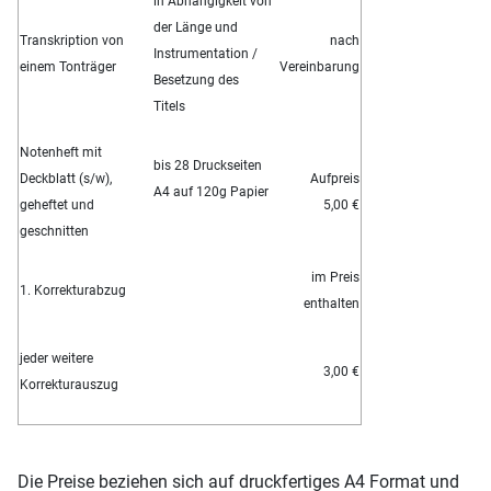
in Abhängigkeit von
der Länge und
Transkription von
nach
Instrumentation /
einem Tonträger
Vereinbarung
Besetzung des
Titels
Notenheft mit
bis 28 Druckseiten
Deckblatt (s/w),
Aufpreis
A4 auf 120g Papier
geheftet und
5,00 €
geschnitten
im Preis
1. Korrekturabzug
enthalten
jeder weitere
3,00 €
Korrekturauszug
Die Preise beziehen sich auf druckfertiges A4 Format und